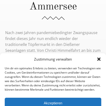
Ammersee
Nach zwei Jahren pandemiebedingter Zwangspause
findet dieses Jahr nun endlich wieder der
traditionelle Töpfermarkt in den Dießener
Seeanlagen statt. Von Christi Himmelfahrt an bis zum
folgenden Sonntag nehmen dieses Jahr mehr als 170
Zustimmung verwalten
Aussteller teil. Unter anderem werden Aussteller aus
Spanien, England, den Niederlanden und Slowenien
Um dir ein optimales Erlebnis zu bieten, verwenden wir Technologien wie
Cookies, um Geräteinformationen zu speichern und/oder darauf
erwartet.
zuzugreifen. Wenn du diesen Technologien zustimmst, können wir Daten
wie das Surfverhalten oder eindeutige IDs auf dieser Website
Mit bis zu 60 000 Besuchern ist es die größte
verarbeiten. Wenn du deine Zustimmung nicht erteilst oder zurückziehst,
können bestimmte Merkmale und Funktionen beeinträchtigt werden.
jährliche Veranstaltung im Fünfseenland und gilt als
der umsatzstärkste Töpfermarkt in ganz Europa.
Akzeptieren